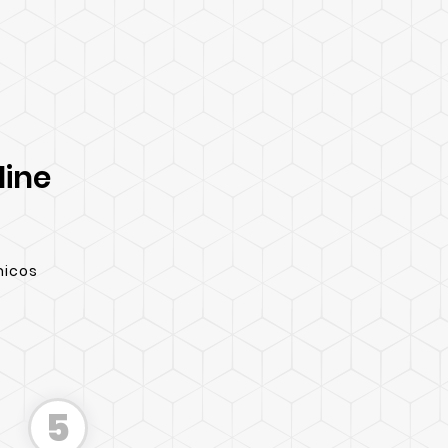
line
micos
5