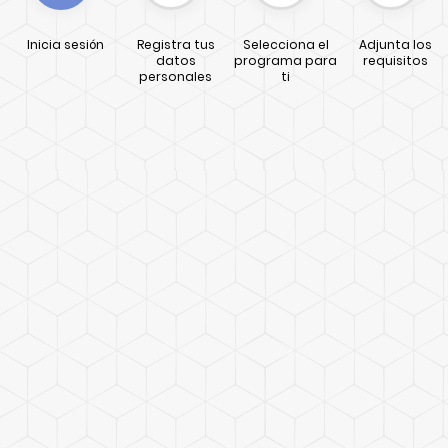
Inicia sesión
Registra tus
Selecciona el
Adjunta los
datos
programa para
requisitos
personales
ti